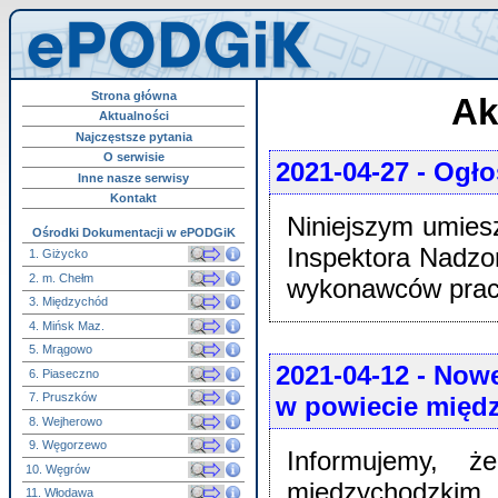
Strona główna
Ak
Aktualności
Najczęstsze pytania
O serwisie
2021-04-27
- Ogło
Inne nasze serwisy
Kontakt
Niniejszym umie
Ośrodki Dokumentacji w ePODGiK
Inspektora Nadzo
1. Giżycko
2. m. Chełm
wykonawców prac
3. Międzychód
4. Mińsk Maz.
5. Mrągowo
2021-04-12
- Nowe
6. Piaseczno
7. Pruszków
w powiecie międz
8. Wejherowo
9. Węgorzewo
Informujemy, 
10. Węgrów
międzychodzkim
11. Włodawa