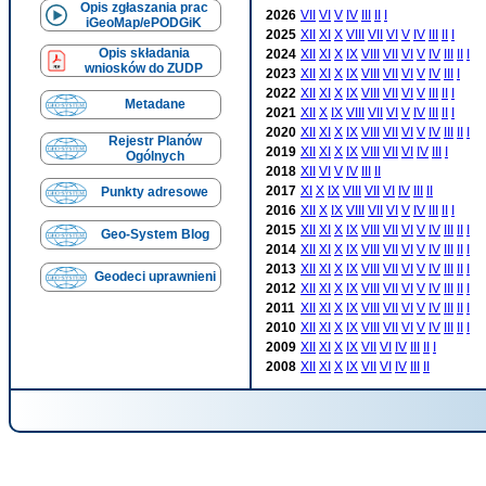
Opis zgłaszania prac
2026
VII
VI
V
IV
III
II
I
iGeoMap/ePODGiK
2025
XII
XI
X
VIII
VII
VI
V
IV
III
II
I
Opis składania
2024
XII
XI
X
IX
VIII
VII
VI
V
IV
III
II
I
wniosków do ZUDP
2023
XII
XI
X
IX
VIII
VII
VI
V
IV
III
I
2022
XII
XI
X
IX
VIII
VII
VI
V
III
II
I
Metadane
2021
XII
X
IX
VIII
VII
VI
V
IV
III
II
I
2020
XII
XI
X
IX
VIII
VII
VI
V
IV
III
II
I
Rejestr Planów
2019
XII
XI
X
IX
VIII
VII
VI
IV
III
I
Ogólnych
2018
XII
VI
V
IV
III
II
2017
XI
X
IX
VIII
VII
VI
IV
III
II
Punkty adresowe
2016
XII
X
IX
VIII
VII
VI
V
IV
III
II
I
2015
XII
XI
X
IX
VIII
VII
VI
V
IV
III
II
I
Geo-System Blog
2014
XII
XI
X
IX
VIII
VII
VI
V
IV
III
II
I
2013
XII
XI
X
IX
VIII
VII
VI
V
IV
III
II
I
Geodeci uprawnieni
2012
XII
XI
X
IX
VIII
VII
VI
V
IV
III
II
I
2011
XII
XI
X
IX
VIII
VII
VI
V
IV
III
II
I
2010
XII
XI
X
IX
VIII
VII
VI
V
IV
III
II
I
2009
XII
XI
X
IX
VII
VI
IV
III
II
I
2008
XII
XI
X
IX
VII
VI
IV
III
II