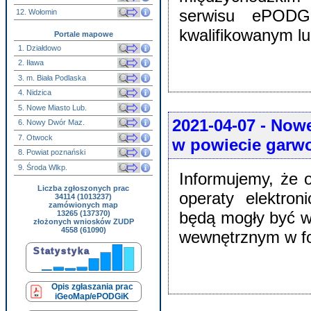
serwisu ePODG
12. Wołomin
kwalifikowanym l
Portale mapowe
1. Działdowo
2. Iława
3. m. Biała Podlaska
4. Nidzica
5. Nowe Miasto Lub.
2021-04-07
- Nowe
6. Nowy Dwór Maz.
7. Otwock
w powiecie garwo
8. Powiat poznański
9. Środa Wlkp.
Informujemy, że 
Liczba zgłoszonych prac
operaty elektro
34114 (1013237)
zamówionych map
będą mogły być w
13265 (137370)
złożonych wniosków ZUDP
4558 (61090)
wewnętrznym w f
Opis zgłaszania prac
iGeoMap/ePODGiK