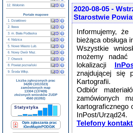
12. Wołomin
2020-08-05
- Wstr
Portale mapowe
Starostwie Powi
1. Działdowo
2. Iława
Informujemy, że
3. m. Biała Podlaska
bieżąca obsługa i
4. Nidzica
5. Nowe Miasto Lub.
Wszystkie wnios
6. Nowy Dwór Maz.
możemy nadać p
7. Otwock
lokalizacji
InPos
8. Powiat poznański
znajdującej się
9. Środa Wlkp.
Kartografii.
Liczba zgłoszonych prac
34200 (1013323)
zamówionych map
Odbiór materia
13304 (137409)
złożonych wniosków ZUDP
zamówionych ma
4560 (61092)
kartograficznego
InPost/Urząd24.
Telefony kontak
Opis zgłaszania prac
iGeoMap/ePODGiK