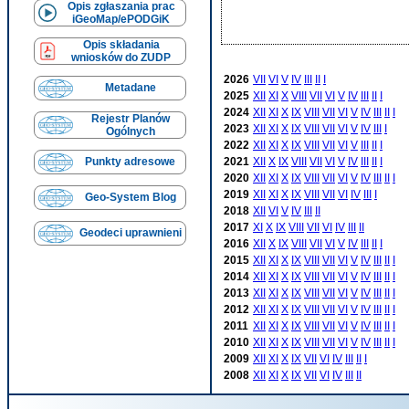
Opis zgłaszania prac
iGeoMap/ePODGiK
Opis składania
wniosków do ZUDP
2026
VII
VI
V
IV
III
II
I
Metadane
2025
XII
XI
X
VIII
VII
VI
V
IV
III
II
I
2024
XII
XI
X
IX
VIII
VII
VI
V
IV
III
II
I
Rejestr Planów
2023
XII
XI
X
IX
VIII
VII
VI
V
IV
III
I
Ogólnych
2022
XII
XI
X
IX
VIII
VII
VI
V
III
II
I
2021
XII
X
IX
VIII
VII
VI
V
IV
III
II
I
Punkty adresowe
2020
XII
XI
X
IX
VIII
VII
VI
V
IV
III
II
I
2019
XII
XI
X
IX
VIII
VII
VI
IV
III
I
Geo-System Blog
2018
XII
VI
V
IV
III
II
2017
XI
X
IX
VIII
VII
VI
IV
III
II
Geodeci uprawnieni
2016
XII
X
IX
VIII
VII
VI
V
IV
III
II
I
2015
XII
XI
X
IX
VIII
VII
VI
V
IV
III
II
I
2014
XII
XI
X
IX
VIII
VII
VI
V
IV
III
II
I
2013
XII
XI
X
IX
VIII
VII
VI
V
IV
III
II
I
2012
XII
XI
X
IX
VIII
VII
VI
V
IV
III
II
I
2011
XII
XI
X
IX
VIII
VII
VI
V
IV
III
II
I
2010
XII
XI
X
IX
VIII
VII
VI
V
IV
III
II
I
2009
XII
XI
X
IX
VII
VI
IV
III
II
I
2008
XII
XI
X
IX
VII
VI
IV
III
II