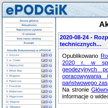
Strona główna
Ak
Aktualności
Najczęstsze pytania
O serwisie
2020-08-24
- Rozp
Inne nasze serwisy
technicznych...
Kontakt
Ośrodki Dokumentacji w ePODGiK
Opublikowano
Ro
1. Giżycko
2. m. Chełm
2020 r. w spr
3. Międzychód
geodezyjnych p
4. Mińsk Maz.
opracowywania 
5. Mrągowo
6. Piaseczno
państwowego zaso
7. Pruszków
Na stronie
Główne
8. Wejherowo
informacje o wide
9. Węgorzewo
10. Węgrów
11. Włodawa