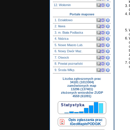
12. Wołomin
Portale mapowe
1. Działdowo
2. Iława
3. m. Biała Podlaska
4. Nidzica
5. Nowe Miasto Lub.
6. Nowy Dwór Maz.
7. Otwock
8. Powiat poznański
9. Środa Wlkp.
Liczba zgłoszonych prac
34181 (1013304)
zamówionych map
13296 (137401)
złożonych wniosków ZUDP
4559 (61091)
Opis zgłaszania prac
iGeoMap/ePODGiK