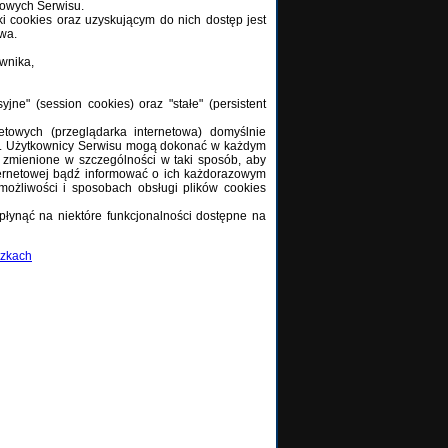
towych Serwisu.
 cookies oraz uzyskującym do nich dostęp jest
wa.
ownika,
e" (session cookies) oraz "stałe" (persistent
towych (przeglądarka internetowa) domyślnie
. Użytkownicy Serwisu mogą dokonać w każdym
 zmienione w szczególności w taki sposób, aby
ternetowej bądź informować o ich każdorazowym
ożliwości i sposobach obsługi plików cookies
płynąć na niektóre funkcjonalności dostępne na
czkach