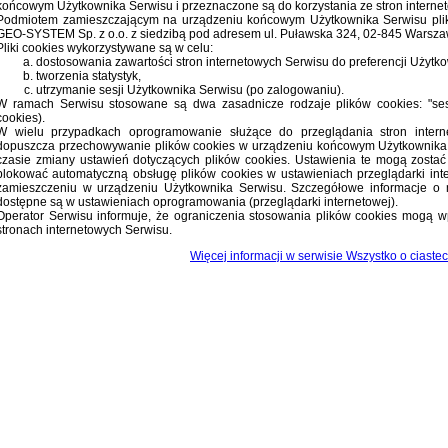
końcowym Użytkownika Serwisu i przeznaczone są do korzystania ze stron interne
Podmiotem zamieszczającym na urządzeniu końcowym Użytkownika Serwisu pliki
GEO-SYSTEM Sp. z o.o. z siedzibą pod adresem ul. Puławska 324, 02-845 Warsza
Pliki cookies wykorzystywane są w celu:
dostosowania zawartości stron internetowych Serwisu do preferencji Użytk
tworzenia statystyk,
utrzymanie sesji Użytkownika Serwisu (po zalogowaniu).
W ramach Serwisu stosowane są dwa zasadnicze rodzaje plików cookies: "sesyjn
cookies).
W wielu przypadkach oprogramowanie służące do przeglądania stron interne
dopuszcza przechowywanie plików cookies w urządzeniu końcowym Użytkownika
czasie zmiany ustawień dotyczących plików cookies. Ustawienia te mogą zostać
blokować automatyczną obsługę plików cookies w ustawieniach przeglądarki in
zamieszczeniu w urządzeniu Użytkownika Serwisu. Szczegółowe informacje o m
dostępne są w ustawieniach oprogramowania (przeglądarki internetowej).
Operator Serwisu informuje, że ograniczenia stosowania plików cookies mogą w
stronach internetowych Serwisu.
Więcej informacji w serwisie Wszystko o ciaste