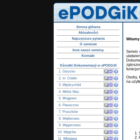
Strona główna
Aktualności
Najczęstsze pytania
Witamy
O serwisie
Inne nasze serwisy
Serwis
ułatwi
Kontakt
Dokumen
zgłosz
Ośrodki Dokumentacji w ePODGiK
funkcjo
1. Giżycko
Osoby, 
2. m. Chełm
na użyt
3. Międzychód
4. Mińsk Maz.
5. Mrągowo
6. Piaseczno
7. Pruszków
8. Wejherowo
9. Węgorzewo
10. Węgrów
11. Włodawa