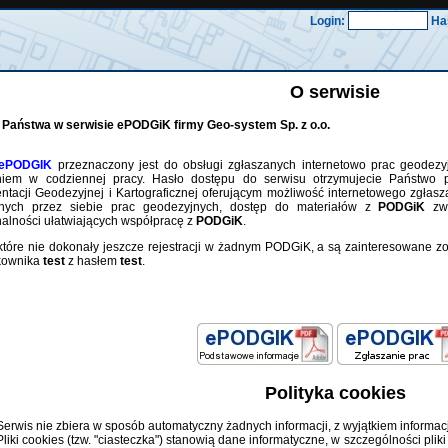
Login:
Ha
O serwisie
 Państwa w serwisie
ePODGiK
firmy Geo-system Sp. z o.o.
ePODGIK
przeznaczony jest do obsługi zgłaszanych internetowo prac geodezy
eniem w codziennej pracy. Hasło dostępu do serwisu otrzymujecie Państwo
tacji Geodezyjnej i Kartograficznej oferującym możliwość internetowego zgłasza
onych przez siebie prac geodezyjnych, dostęp do materiałów z
PODGiK
zwi
nalności ułatwiających współpracę z
PODGiK
.
które nie dokonały jeszcze rejestracji w żadnym PODGiK, a są zainteresowane 
kownika
test
z hasłem
test
.
Polityka cookies
Serwis nie zbiera w sposób automatyczny żadnych informacji, z wyjątkiem informacj
Pliki cookies (tzw. "ciasteczka") stanowią dane informatyczne, w szczególności pl