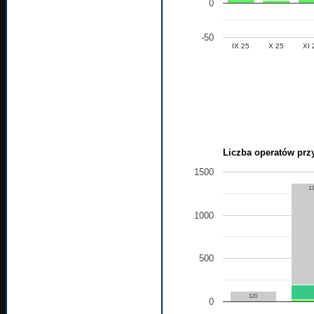
0
-50
IX 25
X 25
XI 
Liczba operatów przy
1500
1
1000
500
120
0