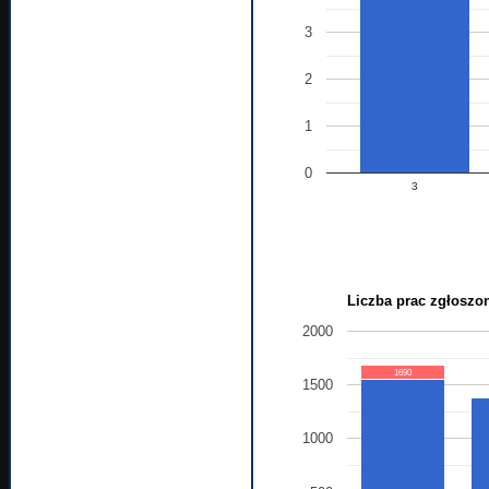
3
2
1
0
3
Liczba prac zgłoszon
2000
1690
1500
1000