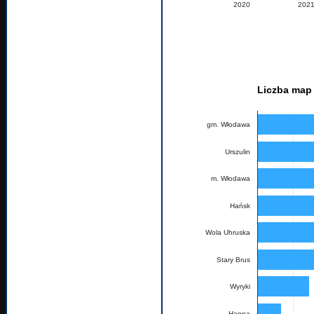
2020
202
Liczba map 
gm. Włodawa
Urszulin
m. Włodawa
Hańsk
Wola Uhruska
Stary Brus
Wyryki
Hanna