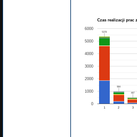
Czas realizacji prac
6000
5378
5378
5000
4000
3000
2000
984
984
1000
487
487
0
1
2
3