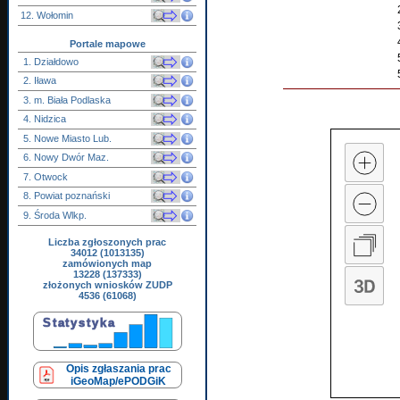
12. Wołomin
Portale mapowe
1. Działdowo
2. Iława
3. m. Biała Podlaska
4. Nidzica
5. Nowe Miasto Lub.
6. Nowy Dwór Maz.
7. Otwock
8. Powiat poznański
9. Środa Wlkp.
Liczba zgłoszonych prac
34012 (1013135)
zamówionych map
13228 (137333)
złożonych wniosków ZUDP
4536 (61068)
Opis zgłaszania prac
iGeoMap/ePODGiK