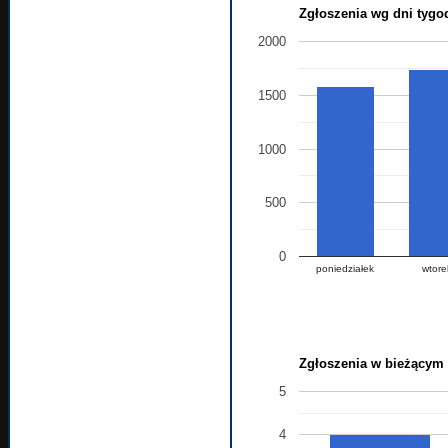
Zgłoszenia wg dni tygo
2000
1500
1000
500
0
poniedziałek
wtore
Zgłoszenia w bieżącym 
5
4