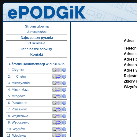
Strona główna
Aktualności
Najczęstsze pytania
Adres
O serwisie
Telefon
Inne nasze serwisy
Adres e
Kontakt
Adres 
Ośrodki Dokumentacji w ePODGiK
Adres
1. Giżycko
Adres 
Rejest
2. m. Chełm
Zbiory 
3. Międzychód
Wizytó
4. Mińsk Maz.
5. Mrągowo
6. Piaseczno
7. Pruszków
8. Wejherowo
9. Węgorzewo
10. Węgrów
11. Włodawa