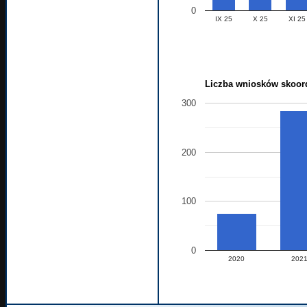
0
IX 25
X 25
XI 25
Liczba wniosków skoord
300
200
100
0
2020
202