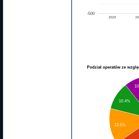
-500
2020
2
Podział operatów ze wzgl
1
10.4%
13.5%