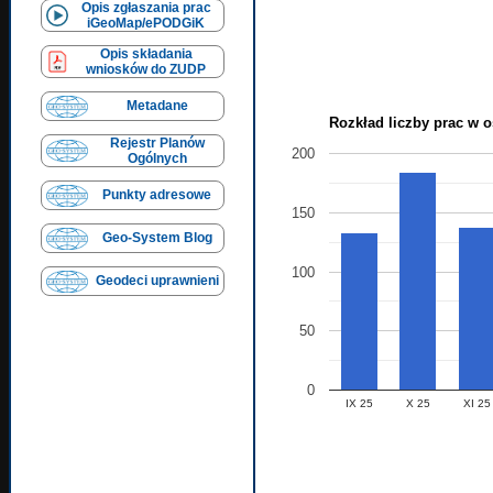
Opis zgłaszania prac
iGeoMap/ePODGiK
Opis składania
wniosków do ZUDP
Metadane
Rozkład liczby prac w o
Rejestr Planów
200
Ogólnych
Punkty adresowe
150
Geo-System Blog
100
Geodeci uprawnieni
50
0
IX 25
X 25
XI 25