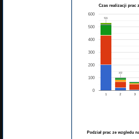
Czas realizacji prac 
600
531
531
500
400
300
200
102
102
100
0
1
2
3
Podział prac ze wzgledu 