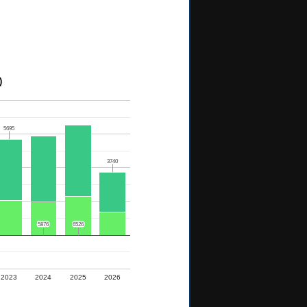
)
5695
5695
3740
3740
5876
5876
6526
6526
2023
2024
2025
2026