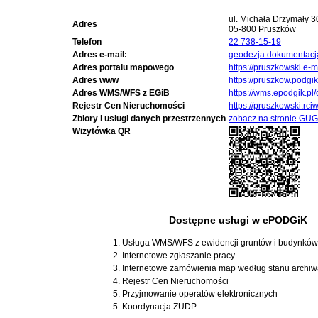
ul. Michała Drzymały 3
Adres
05-800 Pruszków
Telefon
22 738-15-19
Adres e-mail:
geodezja.dokumentacj
Adres portalu mapowego
https://pruszkowski.e-
Adres www
https://pruszkow.podgik
Adres WMS/WFS z EGiB
https://wms.epodgik.pl
Rejestr Cen Nieruchomości
https://pruszkowski.rciw
Zbiory i usługi danych przestrzennych
zobacz na stronie GUG
Wizytówka QR
Dostępne usługi w ePODGiK
1. Usługa WMS/WFS z ewidencji gruntów i budynków
2. Internetowe zgłaszanie pracy
3. Internetowe zamówienia map według stanu archi
4. Rejestr Cen Nieruchomości
5. Przyjmowanie operatów elektronicznych
5. Koordynacja ZUDP