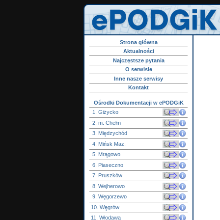
Strona główna
Aktualności
Najczęstsze pytania
O serwisie
Inne nasze serwisy
Kontakt
Ośrodki Dokumentacji w ePODGiK
1. Giżycko
2. m. Chełm
3. Międzychód
4. Mińsk Maz.
5. Mrągowo
6. Piaseczno
7. Pruszków
8. Wejherowo
9. Węgorzewo
10. Węgrów
11. Włodawa