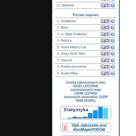
12. Wołomin
Portale mapowe
1. Działdowo
2. Iława
3. m. Biała Podlaska
4. Nidzica
5. Nowe Miasto Lub.
6. Nowy Dwór Maz.
7. Otwock
8. Powiat poznański
9. Środa Wlkp.
Liczba zgłoszonych prac
34181 (1013304)
zamówionych map
13296 (137401)
złożonych wniosków ZUDP
4559 (61091)
Opis zgłaszania prac
iGeoMap/ePODGiK