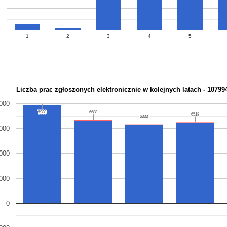
1
2
3
4
5
Liczba prac zgłoszonych elektronicznie w kolejnych latach - 1079
000
7988
7988
6688
6688
6518
6518
6333
6333
000
000
000
0