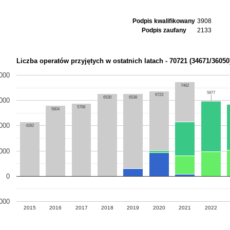
Podpis kwalifikowany
3908
Podpis zaufany
2133
Liczba operatów przyjętych w ostatnich latach - 70721 (34671/36050
000
7462
5977
5977
6723
6530
6538
000
5768
5604
000
4282
000
0
000
2015
2016
2017
2018
2019
2020
2021
2022