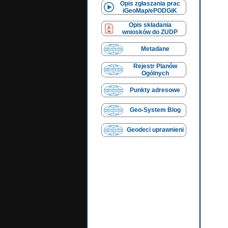
Opis zgłaszania prac
iGeoMap/ePODGiK
Opis składania
wniosków do ZUDP
Metadane
Rejestr Planów
Ogólnych
Punkty adresowe
Geo-System Blog
Geodeci uprawnieni