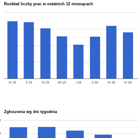
Rozkład liczby prac w ostatnich 12 miesiącach
IX 25
X 25
XI 25
XII 25
I 26
II 26
III 26
IV 26
Zgłoszenia wg dni tygodnia
0
0