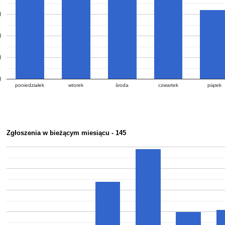
0
0
0
0
poniedziałek
wtorek
środa
czwartek
piątek
Zgłoszenia w bieżącym miesiącu - 145