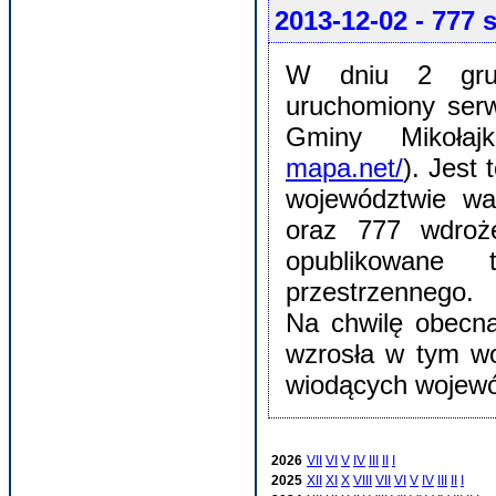
2013-12-02
- 777 
W dniu 2 grud
uruchomiony serw
Gminy Mikołaj
mapa.net/
). Jest 
województwie wa
oraz 777 wdroż
opublikowane 
przestrzennego.
Na chwilę obecną
wzrosła w tym w
wiodących wojewó
2026
VII
VI
V
IV
III
II
I
2025
XII
XI
X
VIII
VII
VI
V
IV
III
II
I