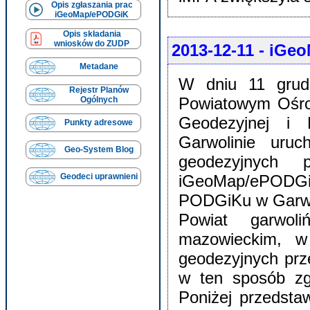
Opis zgłaszania prac
iGeoMap/ePODGiK
Opis składania
wniosków do ZUDP
2013-12-11
- iGeo
Metadane
W dniu 11 grud
Rejestr Planów
Powiatowym Ośro
Ogólnych
Geodezyjnej i K
Punkty adresowe
Garwolinie uruc
Geo-System Blog
geodezyjnych p
iGeoMap/ePODGiK
Geodeci uprawnieni
PODGiKu w Garwo
Powiat garwoli
mazowieckim, w
geodezyjnych prz
w ten sposób z
Poniżej przedsta