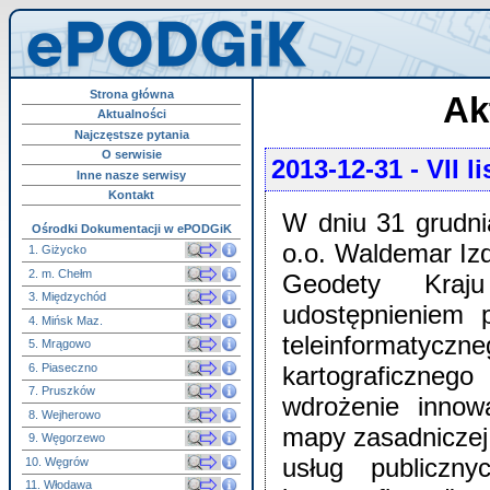
Strona główna
Ak
Aktualności
Najczęstsze pytania
O serwisie
2013-12-31
- VII 
Inne nasze serwisy
Kontakt
W dniu 31 grudni
Ośrodki Dokumentacji w ePODGiK
o.o. Waldemar Iz
1. Giżycko
2. m. Chełm
Geodety Kraj
3. Międzychód
udostępnieniem 
4. Mińsk Maz.
teleinformatyc
5. Mrągowo
6. Piaseczno
kartograficzneg
7. Pruszków
wdrożenie innowa
8. Wejherowo
mapy zasadniczej
9. Węgorzewo
usług publiczn
10. Węgrów
11. Włodawa