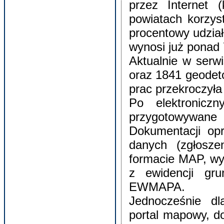
przez Internet (
powiatach korzys
procentowy udzia
wynosi już ponad
Aktualnie w serwi
oraz 1841 geodet
prac przekroczyła 
Po elektronicz
przygotowywane
Dokumentacji o
danych (zgłosze
formacie MAP, wy
z ewidencji gr
EWMAPA.
Jednocześnie dl
portal mapowy, 