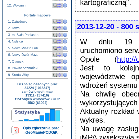
kartograficzną".
12. Wołomin
Portale mapowe
1. Działdowo
2013-12-20
- 800 
2. Iława
3. m. Biała Podlaska
W dniu 19 g
4. Nidzica
5. Nowe Miasto Lub.
uruchomiono serw
6. Nowy Dwór Maz.
Opole (
http:/
7. Otwock
Jest to kolej
8. Powiat poznański
województwie o
9. Środa Wlkp.
wdrożeń systemu 
Liczba zgłoszonych prac
34224 (1013347)
zamówionych map
Na chwilę obec
13311 (137416)
złożonych wniosków ZUDP
wykorzystującyc
4562 (61094)
Aktualny rozkład
wykres.
Na uwagę zasługu
Opis zgłaszania prac
iGeoMap/ePODGiK
iMPA zwiększyła s