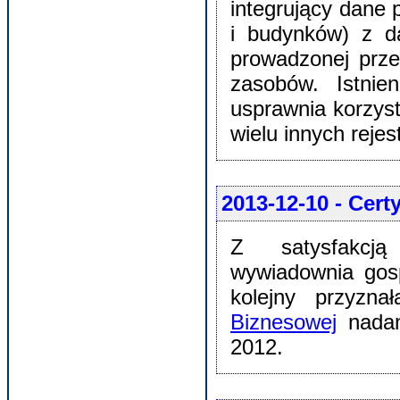
integrujący dane 
i budynków) z d
prowadzonej prze
zasobów. Istnie
usprawnia korzyst
wielu innych reje
2013-12-10
- Cert
Z satysfakcją
wywiadownia gos
kolejny przyzn
Biznesowej
nadan
2012.