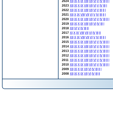
2024
XII
XI
X
IX
VIII
VII
VI
V
IV
III
II
I
2023
XII
XI
X
IX
VIII
VII
VI
V
IV
III
I
2022
XII
XI
X
IX
VIII
VII
VI
V
III
II
I
2021
XII
X
IX
VIII
VII
VI
V
IV
III
II
I
2020
XII
XI
X
IX
VIII
VII
VI
V
IV
III
II
I
2019
XII
XI
X
IX
VIII
VII
VI
IV
III
I
2018
XII
VI
V
IV
III
II
2017
XI
X
IX
VIII
VII
VI
IV
III
II
2016
XII
X
IX
VIII
VII
VI
V
IV
III
II
I
2015
XII
XI
X
IX
VIII
VII
VI
V
IV
III
II
I
2014
XII
XI
X
IX
VIII
VII
VI
V
IV
III
II
I
2013
XII
XI
X
IX
VIII
VII
VI
V
IV
III
II
I
2012
XII
XI
X
IX
VIII
VII
VI
V
IV
III
II
I
2011
XII
XI
X
IX
VIII
VII
VI
V
IV
III
II
I
2010
XII
XI
X
IX
VIII
VII
VI
V
IV
III
II
I
2009
XII
XI
X
IX
VII
VI
IV
III
II
I
2008
XII
XI
X
IX
VII
VI
IV
III
II