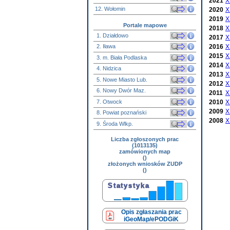
2021
X
12. Wołomin
2020
X
2019
X
Portale mapowe
2018
X
1. Działdowo
2017
X
2016
X
2. Iława
2015
X
3. m. Biała Podlaska
2014
X
4. Nidzica
2013
X
5. Nowe Miasto Lub.
2012
X
6. Nowy Dwór Maz.
2011
X
7. Otwock
2010
X
2009
X
8. Powiat poznański
2008
X
9. Środa Wlkp.
Liczba zgłoszonych prac
(1013135)
zamówionych map
()
złożonych wniosków ZUDP
()
Opis zgłaszania prac
iGeoMap/ePODGiK