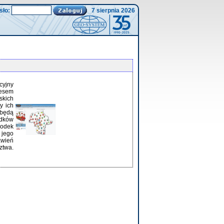
sło:
7 sierpnia 2026
cyjny
resem
skich
y ich
 będą
odków
rodek
 jego
awień
ztwa.