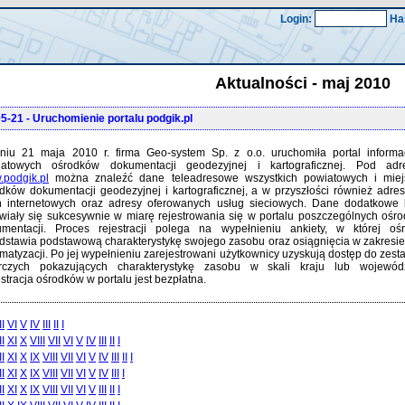
Login:
Ha
Aktualności - maj 2010
05-21
- Uruchomienie portalu podgik.pl
iu 21 maja 2010 r. firma Geo-system Sp. z o.o. uruchomiła portal informa
iatowych ośrodków dokumentacji geodezyjnej i kartograficznej. Pod ad
podgik.pl
można znaleźć dane teleadresowe wszystkich powiatowych i miej
dków dokumentacji geodezyjnej i kartograficznej, a w przyszłości również adres
n internetowych oraz adresy oferowanych usług sieciowych. Dane dodatkowe
wiały się sukcesywnie w miarę rejestrowania się w portalu poszczególnych ośr
mentacji. Proces rejestracji polega na wypełnieniu ankiety, w której oś
dstawia podstawową charakterystykę swojego zasobu oraz osiągnięcia w zakresie
rmatyzacji. Po jej wypełnieniu zarejestrowani użytkownicy uzyskują dostęp do zest
orczych pokazujących charakterystykę zasobu w skali kraju lub wojewód
stracja ośrodków w portalu jest bezpłatna.
II
VI
V
IV
III
II
I
II
XI
X
VIII
VII
VI
V
IV
III
II
I
II
XI
X
IX
VIII
VII
VI
V
IV
III
II
I
II
XI
X
IX
VIII
VII
VI
V
IV
III
I
II
XI
X
IX
VIII
VII
VI
V
III
II
I