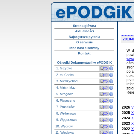
Strona główna
Aktualności
Najczęstsze pytania
2010-
O serwisie
Inne nasze serwisy
W dn
Kontakt
pow
www.
Ośrodki Dokumentacji w ePODGiK
ośro
stro
1. Giżycko
poja
2. m. Chełm
doku
prze
3. Międzychód
info
4. Mińsk Maz.
zbi
Reje
5. Mrągowo
6. Piaseczno
7. Pruszków
2026
V
2025
X
8. Wejherowo
2024
X
9. Węgorzewo
2023
X
10. Węgrów
2022
X
11. Włodawa