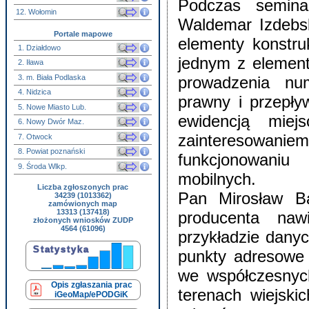
Podczas semina
12. Wołomin
Waldemar Izdebsk
Portale mapowe
elementy konstru
1. Działdowo
jednym z element
2. Iława
3. m. Biała Podlaska
prowadzenia num
4. Nidzica
prawny i przepły
5. Nowe Miasto Lub.
ewidencją mie
6. Nowy Dwór Maz.
zainteresowani
7. Otwock
8. Powiat poznański
funkcjonowaniu
9. Środa Wlkp.
mobilnych.
Liczba zgłoszonych prac
Pan Mirosław Ba
34239 (1013362)
zamówionych map
13313 (137418)
producenta naw
złożonych wniosków ZUDP
4564 (61096)
przykładzie dany
punkty adresowe
we współczesnych
Opis zgłaszania prac
terenach wiejski
iGeoMap/ePODGiK