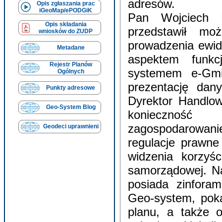
adresów.
Opis zgłaszania prac
iGeoMap/ePODGiK
Pan Wojciech B
Opis składania
przedstawił mo
wniosków do ZUDP
prowadzenia ewid
Metadane
aspektem funkc
Rejestr Planów
systemem e-Gmi
Ogólnych
prezentację dan
Punkty adresowe
Dyrektor Handlo
Geo-System Blog
konieczność 
zagospodarowani
Geodeci uprawnieni
regulacje prawne
widzenia korzyśc
samorządowej. Na
posiada zinfora
Geo-system, pokaz
planu, a także 