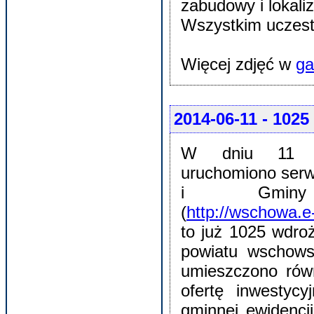
zabudowy i lokaliz
Wszystkim uczest
Więcej zdjęć w
ga
2014-06-11
- 1025
W dniu 11 c
uruchomiono serw
i Gminy
(
http://wschowa.e
to już 1025 wdro
powiatu wschows
umieszczono rów
ofertę inwestycy
gminnej ewidencj