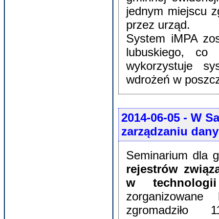
jednym miejscu z
przez urząd.
System iMPA zos
lubuskiego, c
wykorzystuje s
wdrożeń w poszcz
2014-06-05
- W Sa
zarządzaniu dan
Seminarium dla 
rejestrów związ
w technologi
zorganizowane
zgromadziło 11