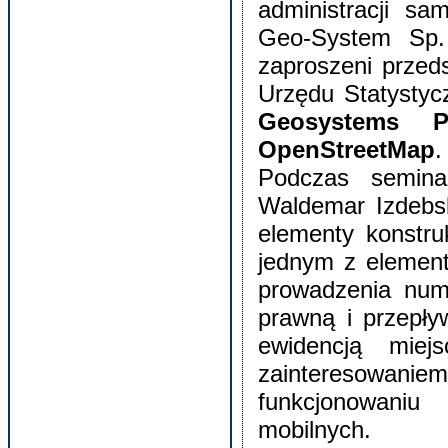
administracji sa
Geo-System Sp.
zaproszeni przed
Urzędu Statystyc
Geosystems 
OpenStreetMap
.
Podczas semina
Waldemar Izdebsk
elementy konstru
jednym z element
prowadzenia nume
prawną i przepły
ewidencją mie
zainteresowani
funkcjonowaniu
mobilnych.