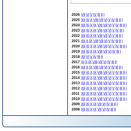
2026
VII
VI
V
IV
III
II
I
2025
XII
XI
X
VIII
VII
VI
V
IV
III
II
I
2024
XII
XI
X
IX
VIII
VII
VI
V
IV
III
II
I
2023
XII
XI
X
IX
VIII
VII
VI
V
IV
III
I
2022
XII
XI
X
IX
VIII
VII
VI
V
III
II
I
2021
XII
X
IX
VIII
VII
VI
V
IV
III
II
I
2020
XII
XI
X
IX
VIII
VII
VI
V
IV
III
II
I
2019
XII
XI
X
IX
VIII
VII
VI
IV
III
I
2018
XII
VI
V
IV
III
II
2017
XI
X
IX
VIII
VII
VI
IV
III
II
2016
XII
X
IX
VIII
VII
VI
V
IV
III
II
I
2015
XII
XI
X
IX
VIII
VII
VI
V
IV
III
II
I
2014
XII
XI
X
IX
VIII
VII
VI
V
IV
III
II
I
2013
XII
XI
X
IX
VIII
VII
VI
V
IV
III
II
I
2012
XII
XI
X
IX
VIII
VII
VI
V
IV
III
II
I
2011
XII
XI
X
IX
VIII
VII
VI
V
IV
III
II
I
2010
XII
XI
X
IX
VIII
VII
VI
V
IV
III
II
I
2009
XII
XI
X
IX
VII
VI
IV
III
II
I
2008
XII
XI
X
IX
VII
VI
IV
III
II