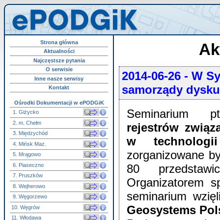
Strona główna
Ak
Aktualności
Najczęstsze pytania
O serwisie
2014-06-26
- W Sy
Inne nasze serwisy
samorządy dysku
Kontakt
Ośrodki Dokumentacji w ePODGiK
Seminarium 
1. Giżycko
2. m. Chełm
rejestrów związ
3. Międzychód
w technologi
4. Mińsk Maz.
zorganizowane by
5. Mrągowo
6. Piaseczno
80 przedstawic
7. Pruszków
Organizatorem s
8. Wejherowo
seminarium wzięli
9. Węgorzewo
Geosystems Pols
10. Węgrów
11. Włodawa