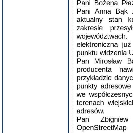
Pani Bożena Pła
Pani Anna Bąk z
aktualny stan 
zakresie przes
województwach.
elektroniczna ju
punktu widzenia U
Pan Mirosław Ba
producenta naw
przykładzie dany
punkty adresowe
we współczesnych
terenach wiejski
adresów.
Pan Zbigniew
OpenStreetMap