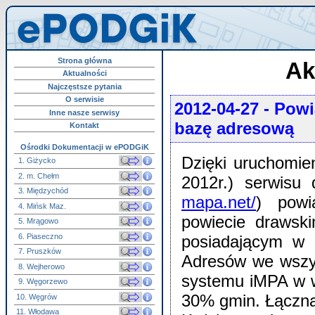
Strona główna
Ak
Aktualności
Najczęstsze pytania
O serwisie
2012-04-27
- Powi
Inne nasze serwisy
bazę adresową
Kontakt
Ośrodki Dokumentacji w ePODGiK
Dzięki uruchomien
1. Giżycko
2. m. Chełm
2012r.) serwisu 
3. Międzychód
mapa.net/
) powi
4. Mińsk Maz.
powiecie drawsk
5. Mrągowo
6. Piaseczno
posiadającym w 
7. Pruszków
Adresów we wszy
8. Wejherowo
systemu iMPA w 
9. Węgorzewo
30% gmin. Łączna
10. Węgrów
11. Włodawa