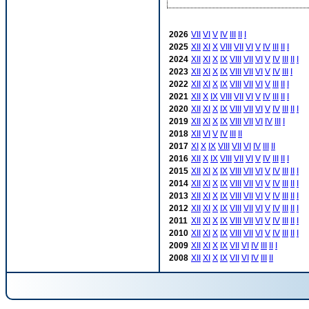
2026
VII
VI
V
IV
III
II
I
2025
XII
XI
X
VIII
VII
VI
V
IV
III
II
I
2024
XII
XI
X
IX
VIII
VII
VI
V
IV
III
II
I
2023
XII
XI
X
IX
VIII
VII
VI
V
IV
III
I
2022
XII
XI
X
IX
VIII
VII
VI
V
III
II
I
2021
XII
X
IX
VIII
VII
VI
V
IV
III
II
I
2020
XII
XI
X
IX
VIII
VII
VI
V
IV
III
II
I
2019
XII
XI
X
IX
VIII
VII
VI
IV
III
I
2018
XII
VI
V
IV
III
II
2017
XI
X
IX
VIII
VII
VI
IV
III
II
2016
XII
X
IX
VIII
VII
VI
V
IV
III
II
I
2015
XII
XI
X
IX
VIII
VII
VI
V
IV
III
II
I
2014
XII
XI
X
IX
VIII
VII
VI
V
IV
III
II
I
2013
XII
XI
X
IX
VIII
VII
VI
V
IV
III
II
I
2012
XII
XI
X
IX
VIII
VII
VI
V
IV
III
II
I
2011
XII
XI
X
IX
VIII
VII
VI
V
IV
III
II
I
2010
XII
XI
X
IX
VIII
VII
VI
V
IV
III
II
I
2009
XII
XI
X
IX
VII
VI
IV
III
II
I
2008
XII
XI
X
IX
VII
VI
IV
III
II