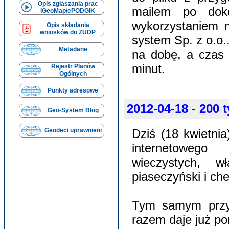
Opis zgłaszania prac
mailem po doko
iGeoMap/ePODGiK
wykorzystaniem 
Opis składania
wniosków do ZUDP
system Sp. z o.o.
Metadane
na dobę, a czas 
minut.
Rejestr Planów
Ogólnych
Punkty adresowe
2012-04-18
- 200 t
Geo-System Blog
Dziś (18 kwietni
Geodeci uprawnieni
internetowego
wieczystych, 
piaseczyński i che
Tym samym przyb
razem daje już po