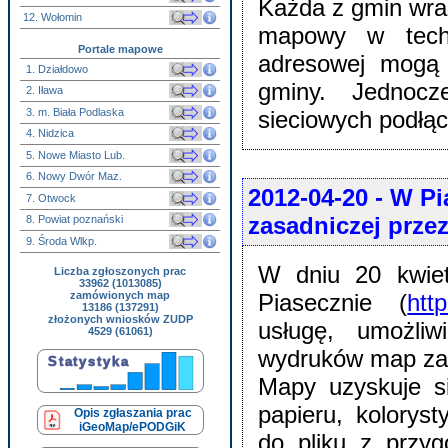
Każda z gmin wra
12. Wołomin
mapowy w tech
Portale mapowe
adresowej mogą
1. Działdowo
gminy. Jednocz
2. Iława
3. m. Biała Podlaska
sieciowych podłąc
4. Nidzica
5. Nowe Miasto Lub.
6. Nowy Dwór Maz.
2012-04-20
- W Pi
7. Otwock
zasadniczej przez
8. Powiat poznański
9. Środa Wlkp.
W dniu 20 kwie
Liczba zgłoszonych prac
33962 (1013085)
zamówionych map
Piasecznie (
htt
13186 (137291)
złożonych wniosków ZUDP
usługę, umożliw
4529 (61061)
wydruków map zas
Mapy uzyskuje s
papieru, kolorys
Opis zgłaszania prac
iGeoMap/ePODGiK
do pliku z przy