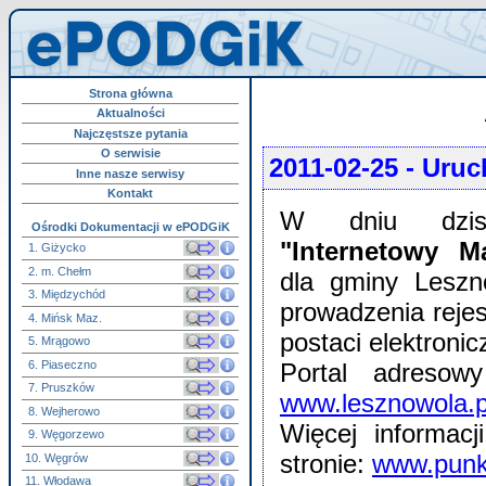
Strona główna
Aktualności
Najczęstsze pytania
O serwisie
2011-02-25
- Uruc
Inne nasze serwisy
Kontakt
W dniu dzisi
Ośrodki Dokumentacji w ePODGiK
"Internetowy 
1. Giżycko
2. m. Chełm
dla gminy Leszn
3. Międzychód
prowadzenia rejes
4. Mińsk Maz.
postaci elektronic
5. Mrągowo
6. Piaseczno
Portal adresow
7. Pruszków
www.lesznowola.p
8. Wejherowo
Więcej informac
9. Węgorzewo
stronie:
www.punk
10. Węgrów
11. Włodawa