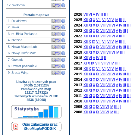
12. Wołomin
2026
VII
VI
V
IV
III
II
I
Portale mapowe
2025
XII
XI
X
VIII
VII
VI
V
IV
III
II
I
1. Działdowo
2024
XII
XI
X
IX
VIII
VII
VI
V
IV
III
II
I
2. Iława
2023
XII
XI
X
IX
VIII
VII
VI
V
IV
III
I
3. m. Biała Podlaska
2022
XII
XI
X
IX
VIII
VII
VI
V
III
II
I
4. Nidzica
2021
XII
X
IX
VIII
VII
VI
V
IV
III
II
I
5. Nowe Miasto Lub.
2020
XII
XI
X
IX
VIII
VII
VI
V
IV
III
II
I
2019
XII
XI
X
IX
VIII
VII
VI
IV
III
I
6. Nowy Dwór Maz.
2018
XII
VI
V
IV
III
II
7. Otwock
2017
XI
X
IX
VIII
VII
VI
IV
III
II
8. Powiat poznański
2016
XII
X
IX
VIII
VII
VI
V
IV
III
II
I
9. Środa Wlkp.
2015
XII
XI
X
IX
VIII
VII
VI
V
IV
III
II
I
2014
XII
XI
X
IX
VIII
VII
VI
V
IV
III
II
I
Liczba zgłoszonych prac
2013
XII
XI
X
IX
VIII
VII
VI
V
IV
III
II
I
34005 (1013128)
zamówionych map
2012
XII
XI
X
IX
VIII
VII
VI
V
IV
III
II
I
13217 (137322)
2011
XII
XI
X
IX
VIII
VII
VI
V
IV
III
II
I
złożonych wniosków ZUDP
4536 (61068)
2010
XII
XI
X
IX
VIII
VII
VI
V
IV
III
II
I
2009
XII
XI
X
IX
VII
VI
IV
III
II
I
2008
XII
XI
X
IX
VII
VI
IV
III
II
Opis zgłaszania prac
iGeoMap/ePODGiK